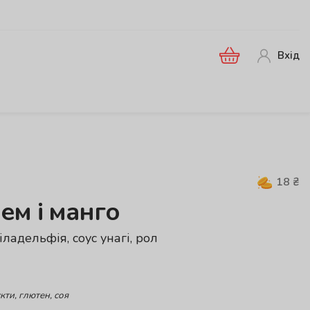
Вхід
18
₴
ем і манго
філадельфія, соус унагі, рол
кти, глютен, соя