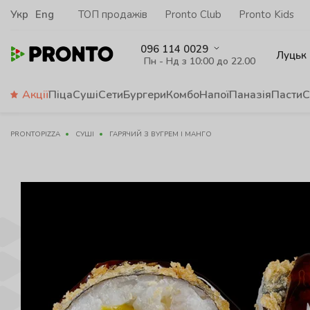
Укр
Eng
ТОП продажів
Pronto Club
Pronto Kids
096 114 0029
Луцьк
Пн - Нд з 10:00 до 22.00
Акції
Піца
Суші
Сети
Бургери
Комбо
Напої
Паназія
Пасти
С
PRONTOPIZZA
СУШІ
ГАРЯЧИЙ З ВУГРЕМ І МАНГО