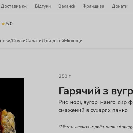
Доставка їжі
Відгуки
Вакансії
Франшиза
Донати
5.0
неки/Соуси
Салати
Для дітей
Мініпіци
250
г
Гарячий з вугр
Рис, норі, вугор, манго, сир 
смажений в сухарях панко
*Містить алергени: риба, молочні проду