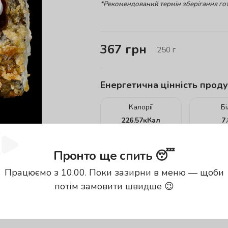
*Рекомендований термін зберігання гот
367
грн
250
г
Енергетична цінність проду
Калорії
Б
226.57
кКал
7
енергетична цінність вказана за
100
Пронто ще спить 😴
Працюємо з 10.00. Поки зазирни в меню — щоби
потім замовити швидше 😉