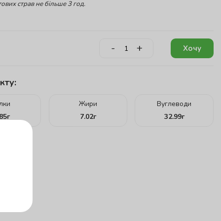
ових страв не більше 3 год.
-
+
Хочу
кту:
ілки
Жири
Вуглеводи
.85
г
7.02
г
32.99
г
г