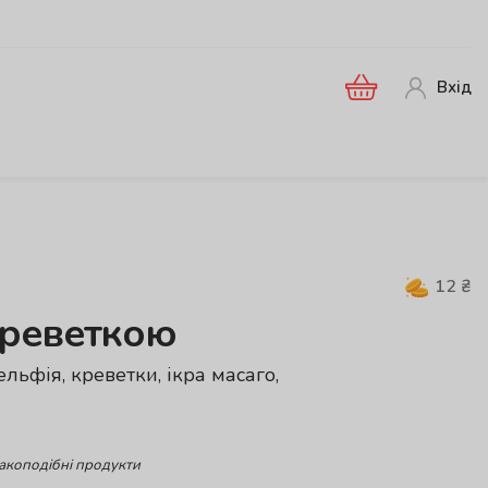
Вхід
12
₴
креветкою
ельфія, креветки, ікра масаго,
ракоподібні продукти