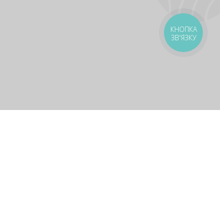
Подарунки, про які не вс
🎁
КНОПКА
ЗВ'ЯЗКУ
Безкоштовні піци та роли — шукай у наш
🔍
Стати своїм 🤝🏻
оставка
Зони доставки
Завантажити додаток