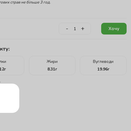
ових страв не більше 3 год.
-
+
Хочу
кту:
ілки
Жири
Вуглеводи
.12
г
8.31
г
19.96
г
г