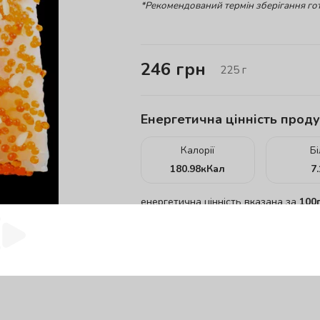
*Рекомендований термін зберігання гот
246
грн
225
г
Енергетична цінність проду
Калорії
Б
180.98
кКал
7
енергетична цінність вказана за
100