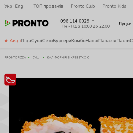
Укр
Eng
ТОП продажів
Pronto Club
Pronto Kids
096 114 0029
Луцьк
Пн - Нд з 10:00 до 22.00
Акції
Піца
Суші
Сети
Бургери
Комбо
Напої
Паназія
Пасти
С
PRONTOPIZZA
СУШІ
КАЛІФОРНІЯ З КРЕВЕТКОЮ