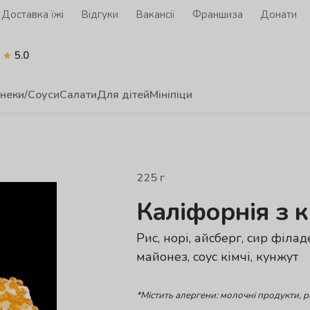
Доставка їжі
Відгуки
Вакансії
Франшиза
Донати
5.0
неки/Соуси
Салати
Для дітей
Мініпіци
225
г
Каліфорнія з 
Рис, норі, айсберг, сир філад
майонез, соус кімчі, кунжут
*Містить алергени: молочні продукти, 