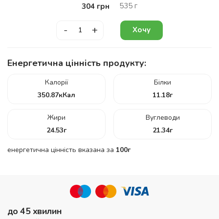
535
г
304
грн
-
+
Хочу
Енергетична цінність продукту:
Калорії
Білки
350.87
кКал
11.18
г
Жири
Вуглеводи
24.53
г
21.34
г
енергетична цінність вказана за
100г
до 45 хвилин