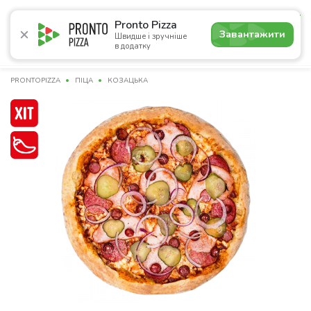
5.0
Pronto Pizza
Завантажити
Швидше і зручніше
в додатку
Акції
Піца
Суші
Сети
Бургери
Комбо
Напо
PRONTOPIZZA
ПІЦА
КОЗАЦЬКА