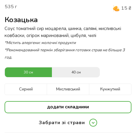
535
г
15
₴
Козацька
Соус томатний сир моцарела, шинка, салямі, мисливські
ковбаски, огірок маринований, цибуля, чилі
*Містить алергени: молочні продукти
*Рекомендований термін зберігання готових страв не більше 3
год.
30 см
40 см
Сирний
Мисливський
Кунжутний
додати складники
Забрати зі страви