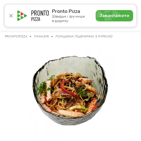
5.0
Pronto Pizza
Завантажити
Швидше і зручніше
в додатку
Акції
Піца
Суші
Сети
Бургери
Комбо
Напо
PRONTOPIZZA
ПАНАЗІЯ
ЛОКШИНА ПШЕНИЧНА З КУРКОЮ