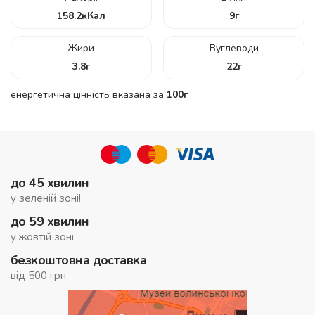
158.2
кКал
9
г
Жири
Вуглеводи
3.8
г
22
г
енергетична цінність вказана за
100г
до 45 хвилин
у зеленій зоні!
до 59 хвилин
у жовтій зоні
безкоштовна доставка
від 500 грн