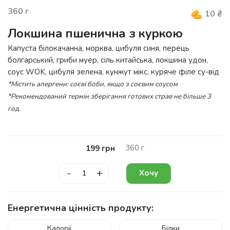
360
г
10
₴
Локшина пшенична з куркою
Капуста білокачанна, морква, цибуля синя, перець
болгарський, гриби муер, сіль китайська, локшина удон,
соус
WOK
, цибуля зелена, кунжут мікс, куряче філе су-від
*Містить алергени: соєві боби, якщо з соєвим соусом
*Рекомендований термін зберігання готових страв не більше 3
год.
360
г
199
грн
-
+
Хочу
Енергетична цінність продукту:
Калорії
Білки