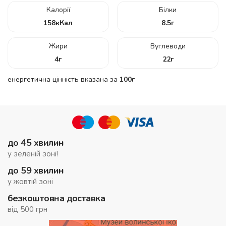
Калорії
Білки
158
кКал
8.5
г
Жири
Вуглеводи
4
г
22
г
енергетична цінність вказана за
100г
до 45 хвилин
у зеленій зоні!
до 59 хвилин
у жовтій зоні
безкоштовна доставка
від 500 грн