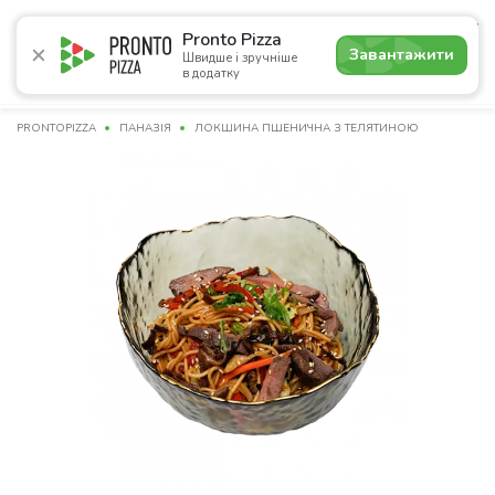
5.0
Pronto Pizza
Завантажити
Швидше і зручніше
в додатку
Акції
Піца
Суші
Сети
Бургери
Комбо
Напо
PRONTOPIZZA
ПАНАЗІЯ
ЛОКШИНА ПШЕНИЧНА З ТЕЛЯТИНОЮ