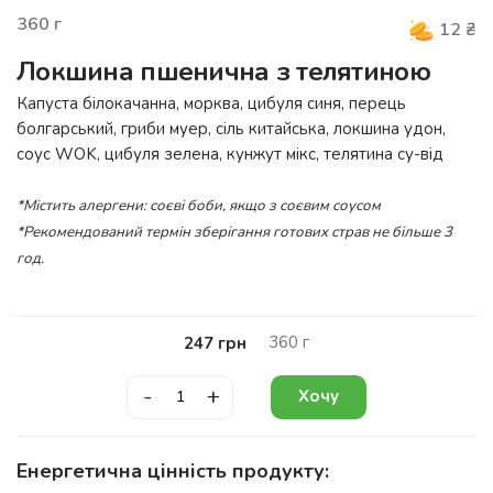
360
г
12
₴
Локшина пшенична з телятиною
Капуста білокачанна, морква, цибуля синя, перець
болгарський, гриби муер, сіль китайська, локшина удон,
соус
WOK
, цибуля зелена, кунжут мікс, телятина су-від
*Містить алергени: соєві боби, якщо з соєвим соусом
*Рекомендований термін зберігання готових страв не більше 3
год.
360
г
247
грн
-
+
Хочу
Енергетична цінність продукту: