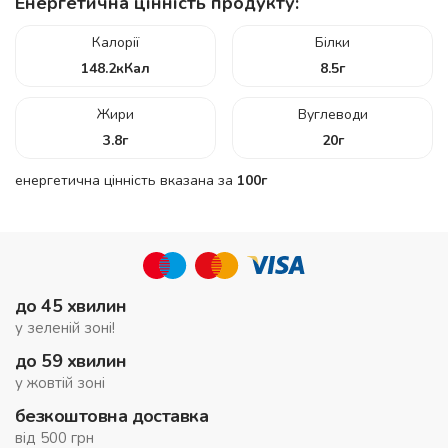
Енергетична цінність продукту:
Калорії
Білки
148.2
кКал
8.5
г
Жири
Вуглеводи
3.8
г
20
г
енергетична цінність вказана за
100г
до 45 хвилин
у зеленій зоні!
до 59 хвилин
у жовтій зоні
безкоштовна доставка
від 500 грн