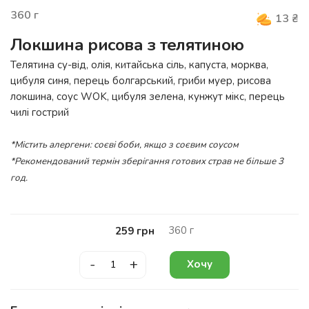
360
г
13
₴
Локшина рисова з телятиною
Телятина су-від, олія, китайська сіль, капуста, морква,
цибуля синя, перець болгарський, гриби муер, рисова
локшина, соус
WOK
, цибуля зелена, кунжут мікс, перець
чилі гострий
*Містить алергени: соєві боби, якщо з соєвим соусом
*Рекомендований термін зберігання готових страв не більше 3
год.
360
г
259
грн
-
+
Хочу