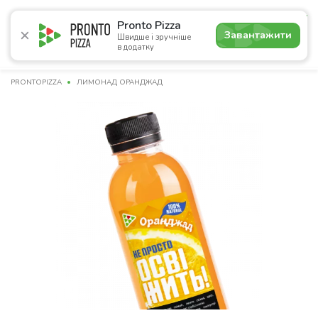
5.0
Pronto Pizza
Завантажити
Швидше і зручніше
в додатку
Акції
Піца
Суші
Сети
Бургери
Комбо
Напо
PRONTOPIZZA
ЛИМОНАД ОРАНДЖАД