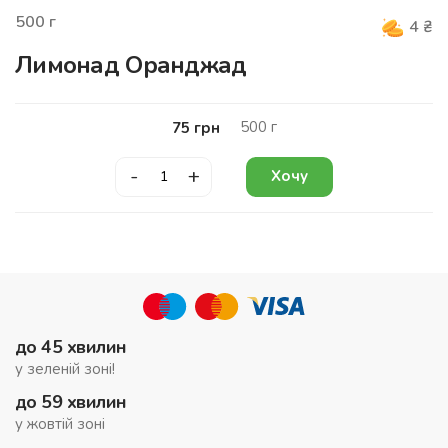
500
г
4
₴
Лимонад Оранджад
500
г
75
грн
-
+
Хочу
до 45 хвилин
у зеленій зоні!
до 59 хвилин
у жовтій зоні