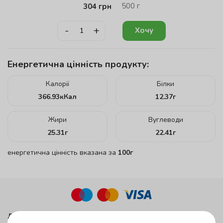
500
г
304
грн
-
+
Хочу
Енергетична цінність продукту:
Калорії
Білки
366.93
кКал
12.37
г
Жири
Вуглеводи
25.31
г
22.41
г
енергетична цінність вказана за
100г
до 45 хвилин