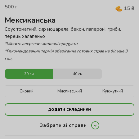
500
г
15
₴
Мексиканська
Cоус томатний, сир моцарела, бекон, папероні, гриби,
перець халапеньо
*Містить алергени: молочні продукти
*Рекомендований термін зберігання готових страв не більше 3
год.
30 см
40 см
Сирний
Мисливський
Кунжутний
додати складники
Забрати зі страви