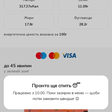
317.37
кКал
11.09
г
Жири
Вуглеводи
17.8
г
28.2
г
енергетична цінність вказана за
100г
до 45 хвилин
у зеленій зоні!
до 59 хвилин
Пронто ще спить 😴
у жовтій зоні
безкоштовна доставка
Працюємо з 10.00. Поки зазирни в меню — щоби
потім замовити швидше 😉
від 500 грн