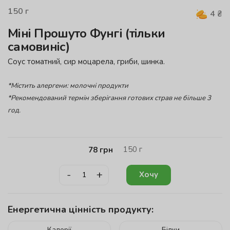
150
г
4
₴
Міні Прошуто Фунгі (тільки
самовиніс)
Соус томатний, сир моцарела, гриби, шинка.
*Містить алергени: молочні продукти
*Рекомендований термін зберігання готових страв не більше 3
год.
150
г
78
грн
-
+
Хочу
Енергетична цінність продукту:
Калорії
Білки