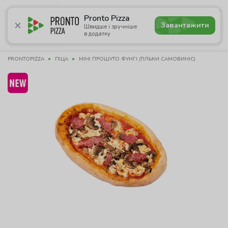
5.0
Pronto Pizza
Завантажити
Швидше і зручніше
в додатку
Акції
Піца
Суші
Сети
Бургери
Комбо
Напо
PRONTOPIZZA
ПІЦА
МІНІ ПРОШУТО ФУНГІ (ТІЛЬКИ САМОВИНІС)