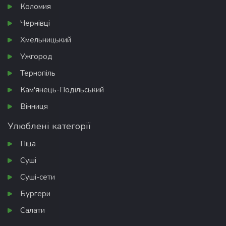
Коломия
Чернівці
Хмельницький
Ужгород
Тернопіль
Кам'янець-Подільський
Вінниця
Улюблені категорії
Піца
Суші
Суші-сети
Бургери
Салати