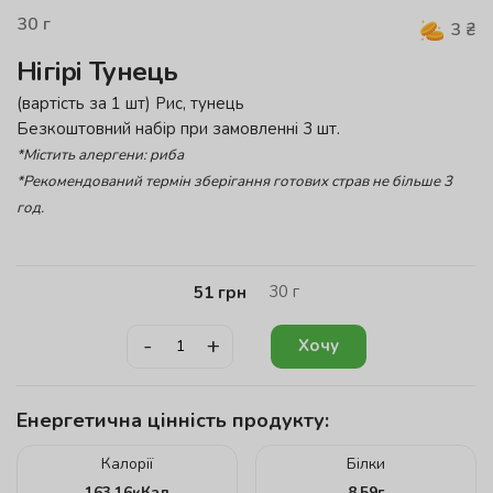
30
г
3
₴
Нігірі Тунець
(вартість за 1 шт) Р
ис, тунець
Безкоштовний набір при замовленні 3 шт.
*Містить алергени: риба
*Рекомендований термін зберігання готових страв не більше 3
год.
30
г
51
грн
-
+
Хочу
Енергетична цінність продукту:
Калорії
Білки
163.16
кКал
8.59
г