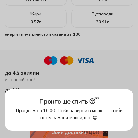
Жири
Вуглеводи
0.57
г
30.91
г
енергетична цінність вказана за
100г
до 45 хвилин
у зеленій зоні!
до 59 хвилин
у жовтій зоні
Пронто ще спить 😴
безкоштовна доставка
Працюємо з 10.00. Поки зазирни в меню — щоби
від 500 грн
потім замовити швидше 😉
Зони доставки