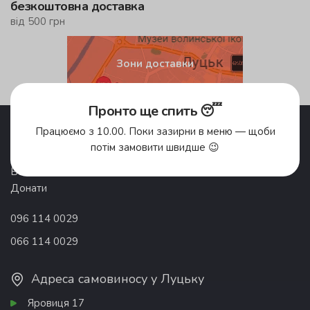
безкоштовна доставка
від 500 грн
Зони доставки
Пронто ще спить 😴
Акції
Pronto Club
Працюємо з 10.00. Поки зазирни в меню — щоби
Доставка їжі
Відгуки
потім замовити швидше 😉
Про компанію
Франшиза
Вакансії
Контакти
Донати
096 114 0029
066 114 0029
Адреса самовиносу у Луцьку
Яровиця 17