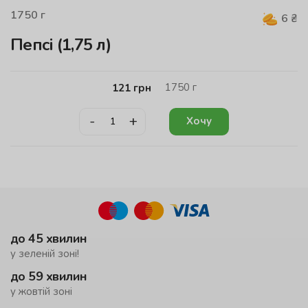
1750
г
6
₴
Пепсi (1,75 л)
1750
г
121
грн
-
+
Хочу
до 45 хвилин
у зеленій зоні!
до 59 хвилин
у жовтій зоні