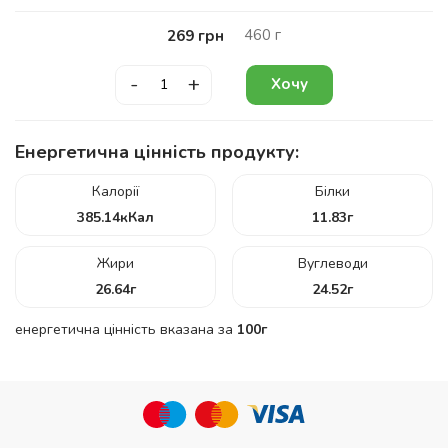
460
г
269
грн
-
+
Хочу
Енергетична цінність продукту:
Калорії
Білки
385.14
кКал
11.83
г
Жири
Вуглеводи
26.64
г
24.52
г
енергетична цінність вказана за
100г