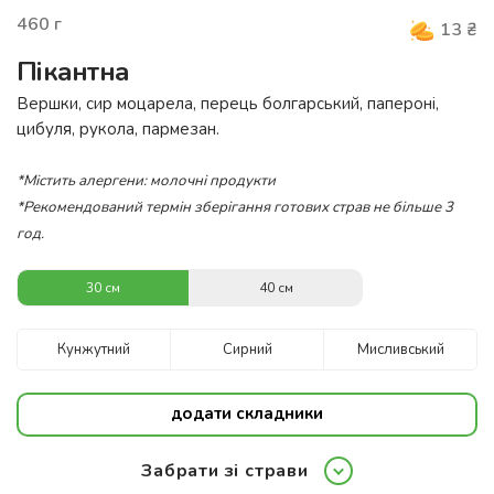
460
г
13
₴
Пікантна
Вершки, сир моцарела, перець болгарський, папероні,
цибуля, рукола, пармезан.
*Містить алергени: молочні продукти
*Рекомендований термін зберігання готових страв не більше 3
год.
30 см
40 см
Кунжутний
Сирний
Мисливський
додати складники
Забрати зі страви