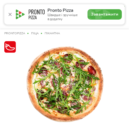
5.0
Pronto Pizza
Завантажити
Швидше і зручніше
в додатку
Акції
Піца
Суші
Сети
Бургери
Комбо
Напо
PRONTOPIZZA
ПІЦА
ПІКАНТНА