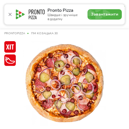
4.7
Pronto Pizza
Завантажити
Швидше і зручніше
в додатку
Акції
Піца
Суші
Сети
Бургери
Комбо
Напо
PRONTOPIZZA
ПМ КОЗАЦЬКА 30