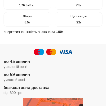
176.5
кКал
7.5
г
Жири
Вуглеводи
6.5
г
22
г
енергетична цінність вказана за
100г
до 45 хвилин
у зеленій зоні!
до 59 хвилин
у жовтій зоні
безкоштовна доставка
від 500 грн