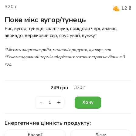
320
г
12
₴
Поке мікс вугор/тунець
Рис, вугор, тунець, салат чука, помідори чері, ананас,
авокадо, вершковий сир, соус унагі, кунжут
*Містить алергени: риба, молочні продукти, кунжут, соя
*Рекомендований термін зберігання готових страв не більше 3
год.
320
г
249
грн
-
+
Хочу
Енергетична цінність продукту:
Калорії
Білки