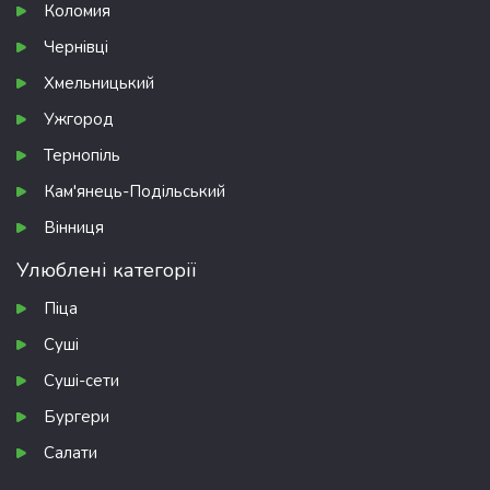
Коломия
Чернівці
Хмельницький
Ужгород
Тернопіль
Кам'янець-Подільський
Вінниця
Улюблені категорії
Піца
Суші
Суші-сети
Бургери
Салати