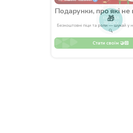
Подарунки, про які не всі знають
🎁
КНОПКА
ЗВ'ЯЗКУ
Безкоштовні піци та роли — шукай у нашому Telegram
🔍
Стати своїм 🤝🏻
оставка
Зони доставки
Завантажити додаток