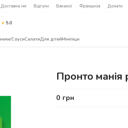
Доставка їжі
Відгуки
Вакансії
Франшиза
Донати
5.0
неки/Соуси
Салати
Для дітей
Мініпіци
Пронто манія 
0
грн