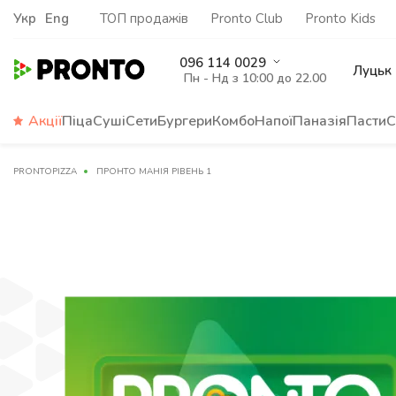
Укр
Eng
ТОП продажів
Pronto Club
Pronto Kids
096 114 0029
Луцьк
Пн - Нд з 10:00 до 22.00
Акції
Піца
Суші
Сети
Бургери
Комбо
Напої
Паназія
Пасти
С
PRONTOPIZZA
ПРОНТО МАНІЯ РІВЕНЬ 1