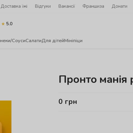
Доставка їжі
Відгуки
Вакансії
Франшиза
Донати
5.0
неки/Соуси
Салати
Для дітей
Мініпіци
Пронто манія 
0
грн