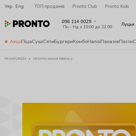
Укр
Eng
ТОП продажів
Pronto Club
Pronto Kids
096 114 0029
Луцьк
Пн - Нд з 10:00 до 22.00
Акції
Піца
Суші
Сети
Бургери
Комбо
Напої
Паназія
Пасти
С
PRONTOPIZZA
ПРОНТО МАНІЯ РІВЕНЬ 2