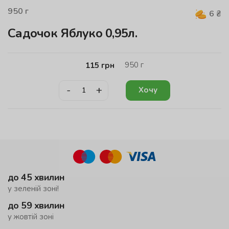
950
г
6
₴
Садочок Яблуко 0,95л.
950
г
115
грн
-
+
Хочу
до 45 хвилин
у зеленій зоні!
до 59 хвилин
у жовтій зоні