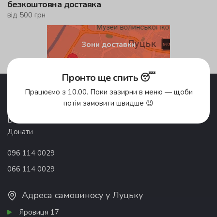
безкоштовна доставка
від 500 грн
Зони доставки
Пронто ще спить 😴
Акції
Pronto Club
Працюємо з 10.00. Поки зазирни в меню — щоби
Доставка їжі
Відгуки
потім замовити швидше 😉
Про компанію
Франшиза
Вакансії
Контакти
Донати
096 114 0029
066 114 0029
Адреса самовиносу у Луцьку
Яровиця 17