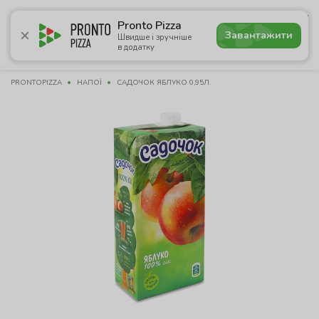
5.0
Pronto Pizza
Завантажити
Швидше і зручніше
в додатку
Акції
Піца
Суші
Сети
Бургери
Комбо
Напо
PRONTOPIZZA
НАПОЇ
САДОЧОК ЯБЛУКО 0,95Л.