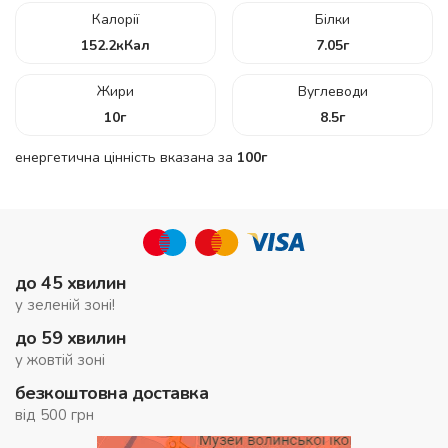
Калорії
Білки
152.2
кКал
7.05
г
Жири
Вуглеводи
10
г
8.5
г
енергетична цінність вказана за
100г
до 45 хвилин
у зеленій зоні!
до 59 хвилин
у жовтій зоні
безкоштовна доставка
від 500 грн