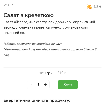
210
г
13
₴
Салат з креветкою
Салат айсберг, мікс салату, помідори чері. огірок свіжий,
авокадо, смажена креветка, кунжут, оливкова олія,
лимонний сік.
*Містить алергени: ракоподібні, кунжут
*Рекомендований термін зберігання готових страв не більше 3
год.
210
г
269
грн
-
+
Хочу
Енергетична цінність продукту: