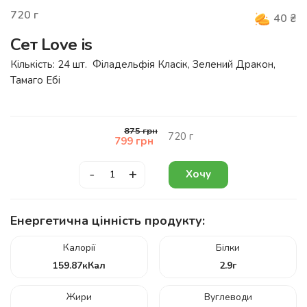
720
г
40
₴
Сет Love is
Кількість: 24 шт. Філадельфія Класік, Зелений Дракон,
Тамаго Ебі
875
грн
720
г
799
грн
-
+
Хочу
Енергетична цінність продукту:
Калорії
Білки
159.87
кКал
2.9
г
Жири
Вуглеводи