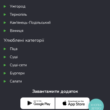
Ужгород
Тернопіль
Кам'янець-Подільський
Вінниця
Улюблені категорії
Піца
Суші
Суші-сети
Бургери
Салати
Завантажити додаток
КНОПКА
ЗВ'ЯЗКУ