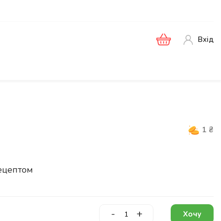
Вхід
1
₴
ецептом
-
+
Хочу