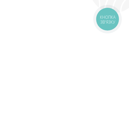
КНОПКА
ЗВ'ЯЗКУ
оставка
Зони доставки
Завантажити додаток