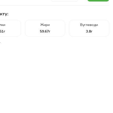
кту:
ілки
Жири
Вуглеводи
.51
г
59.67
г
3.8
г
г