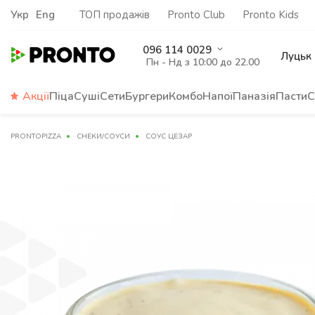
Укр
Eng
ТОП продажів
Pronto Club
Pronto Kids
096 114 0029
Луцьк
Пн - Нд з 10:00 до 22.00
Акції
Піца
Суші
Сети
Бургери
Комбо
Напої
Паназія
Пасти
С
PRONTOPIZZA
СНЕКИ/СОУСИ
СОУС ЦЕЗАР