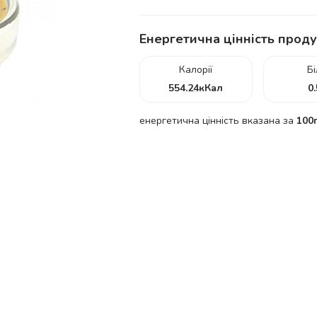
Енергетична цінність проду
Калорії
Б
554.24
кКал
0
енергетична цінність вказана за
100