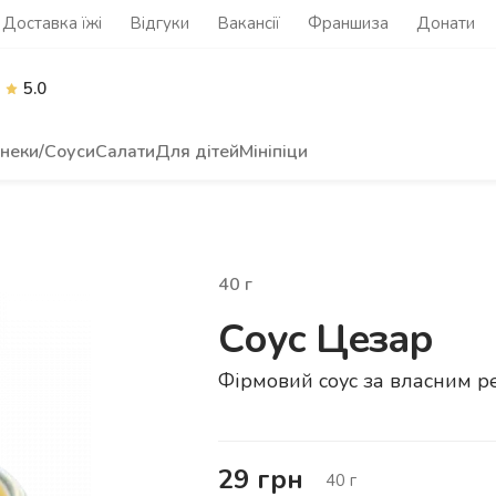
Доставка їжі
Відгуки
Вакансії
Франшиза
Донати
5.0
неки/Соуси
Салати
Для дітей
Мініпіци
40
г
Соус Цезар
Фірмовий соус за власним р
29
грн
40
г