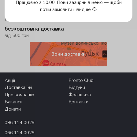
у зеленій зоні!
Працюємо з 10.00. Поки зазирни в меню — щоби
потім замовити швидше 😉
до 59 хвилин
у жовтій зоні
безкоштовна доставка
від 500 грн
Зони доставки
Акції
Pronto Club
Доставка їжі
Відгуки
Про компанію
Франшиза
Вакансії
Контакти
Донати
096 114 0029
066 114 0029