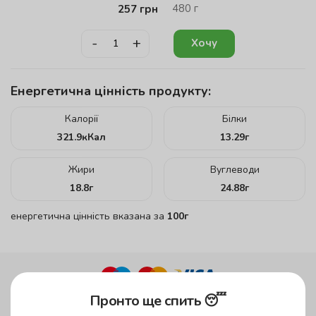
480
г
257
грн
-
+
Хочу
Енергетична цінність продукту:
Калорії
Білки
321.9
кКал
13.29
г
Жири
Вуглеводи
18.8
г
24.88
г
енергетична цінність вказана за
100г
Пронто ще спить 😴
до 45 хвилин