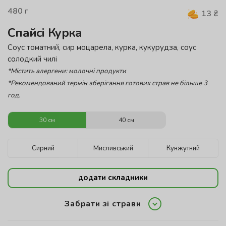
480
г
13
₴
Спайсі Курка
Соус томатний, сир моцарела, курка, кукурудза, соус
солодкий чилі
*Містить алергени: молочні продукти
*Рекомендований термін зберігання готових страв не більше 3
год.
30 см
40 см
Сирний
Мисливський
Кунжутний
додати складники
Забрати зі страви