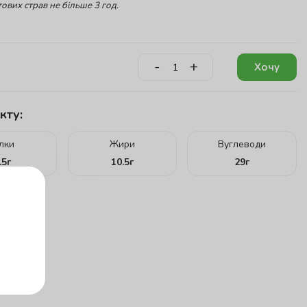
ових страв не більше 3 год.
-
+
Хочу
кту:
ілки
Жири
Вуглеводи
.5
г
10.5
г
29
г
г