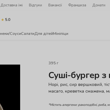
Доставка їжі
Відгуки
Вакансії
Франшиза
Донати
5.0
неки/Соуси
Салати
Для дітей
Мініпіци
395
г
Суші-бургер з
Норі, рис, сир вершковий, тіс
масаго, креветка смажена, ма
*Містить алергени: ракоподібні, риба, 