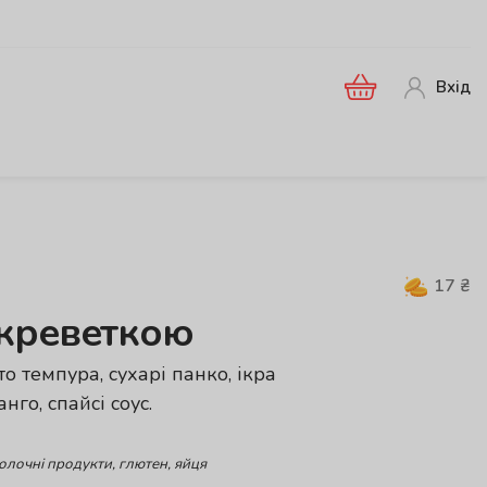
Вхід
17
₴
 креветкою
то темпура, сухарі панко, ікра
нго, спайсі соус.
молочні продукти, глютен, яйця