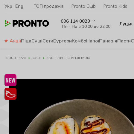
Укр
Eng
ТОП продажів
Pronto Club
Pronto Kids
096 114 0029
Луцьк
Пн - Нд з 10:00 до 22.00
Акції
Піца
Суші
Сети
Бургери
Комбо
Напої
Паназія
Пасти
С
PRONTOPIZZA
СУШІ
СУШІ-БУРГЕР З КРЕВЕТКОЮ