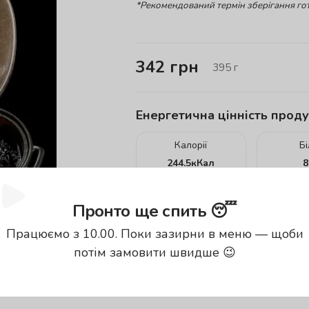
*Рекомендований термін зберігання гот
342
грн
395
г
Енергетична цінність проду
Калорії
Б
244.5
кКал
8
енергетична цінність вказана за
100
Пронто ще спить 😴
Працюємо з 10.00. Поки зазирни в меню — щоби
потім замовити швидше 😉