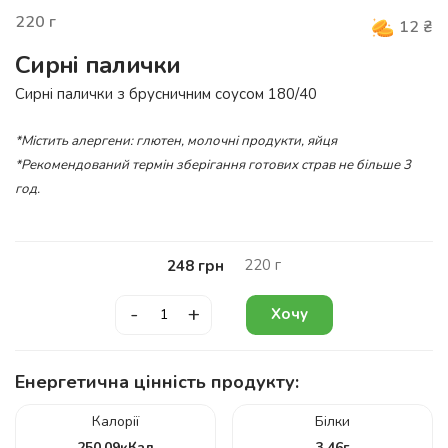
220
г
12
₴
Сирні палички
Сирні палички з брусничним соусом 180/40
*Містить алергени: глютен, молочні продукти, яйця
*Рекомендований термін зберігання готових страв не більше 3
год.
220
г
248
грн
-
+
Хочу
Енергетична цінність продукту:
Калорії
Білки
250.09
кКал
3.46
г