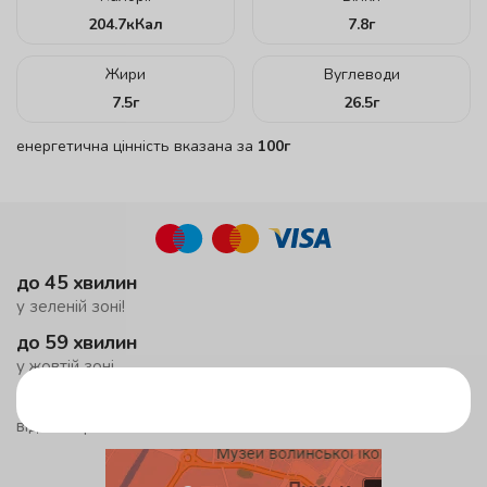
204.7
кКал
7.8
г
Жири
Вуглеводи
7.5
г
26.5
г
енергетична цінність вказана за
100г
до 45 хвилин
у зеленій зоні!
до 59 хвилин
у жовтій зоні
безкоштовна доставка
від 500 грн