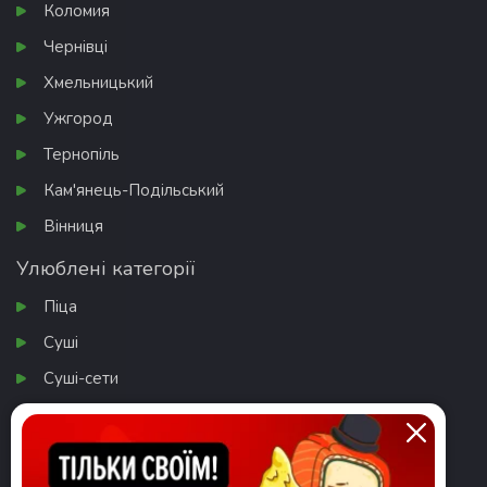
Коломия
Чернівці
Хмельницький
Ужгород
Тернопіль
Кам'янець-Подільський
Вінниця
Улюблені категорії
Піца
Суші
Суші-сети
Бургери
Салати