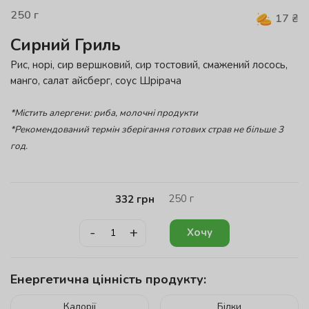
250
г
17
₴
Сирний Гриль
Рис, норі, сир вершковий, сир тостовий, смажений лосось,
манго, салат айсберг, соус Шрірача
*Містить алергени: риба, молочні продукти
*Рекомендований термін зберігання готових страв не більше 3
год.
250
г
332
грн
-
+
Хочу
Енергетична цінність продукту:
Калорії
Білки