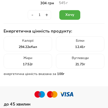
545
г
304
грн
-
+
Хочу
Енергетична цінність продукту:
Калорії
Білки
294.22
кКал
12.41
г
Жири
Вуглеводи
17.52
г
21.73
г
енергетична цінність вказана за
100г
до 45 хвилин