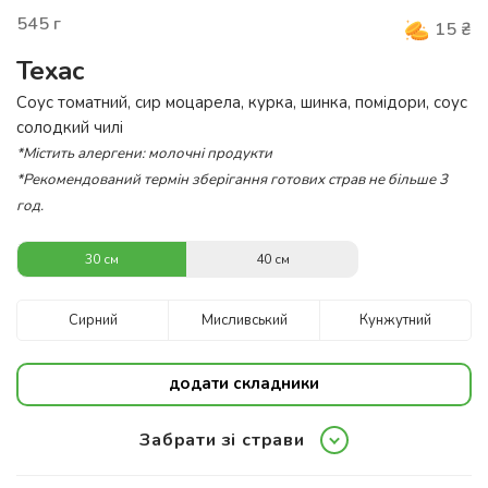
545
г
15
₴
Техас
Соус томатний, сир моцарела, курка, шинка, помідори, соус
солодкий чилі
*Містить алергени: молочні продукти
*Рекомендований термін зберігання готових страв не більше 3
год.
30 см
40 см
Сирний
Мисливський
Кунжутний
додати складники
Забрати зі страви