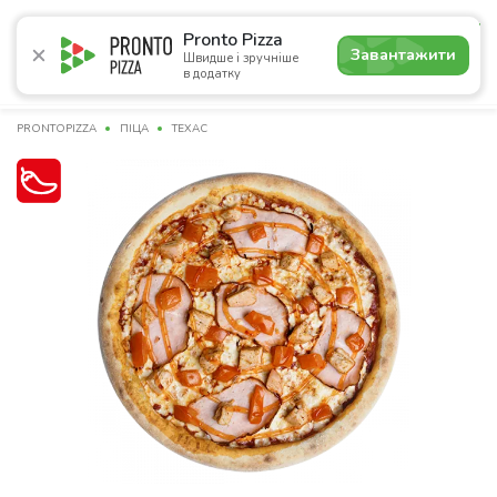
5.0
Pronto Pizza
Завантажити
Швидше і зручніше
в додатку
Акції
Піца
Суші
Сети
Бургери
Комбо
Напо
PRONTOPIZZA
ПІЦА
ТЕХАС