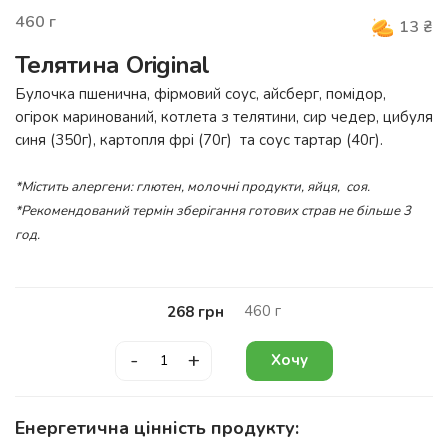
460
г
13
₴
Телятина Original
Булочка пшенична, фірмовий соус, айсберг, помідор,
огірок маринований, котлета з телятини, сир чедер, цибуля
синя (350г), картопля фрі (70г) та соус тартар (40г).
*Містить алергени: глютен, молочні продукти, яйця, соя.
*Рекомендований термін зберігання готових страв не більше 3
год.
460
г
268
грн
-
+
Хочу
Енергетична цінність продукту: