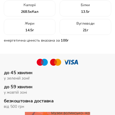
Калорії
Білки
268.5
кКал
13.5
г
Жири
Вуглеводи
14.5
г
21
г
енергетична цінність вказана за
100г
до 45 хвилин
у зеленій зоні!
до 59 хвилин
у жовтій зоні
безкоштовна доставка
від 500 грн