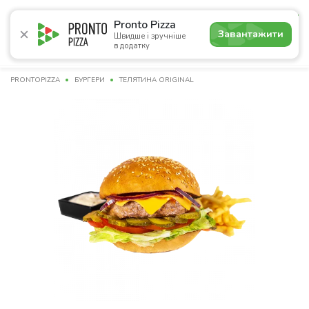
5.0
Pronto Pizza
Завантажити
Швидше і зручніше
в додатку
Акції
Піца
Суші
Сети
Бургери
Комбо
Напо
PRONTOPIZZA
БУРГЕРИ
ТЕЛЯТИНА ORIGINAL