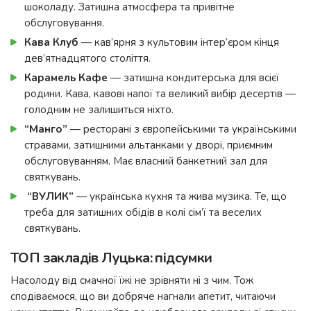
шоколаду. Затишна атмосфера та привітне
обслуговування.
Кава Клуб
— кав’ярня з культовим інтер’єром кінця
дев’ятнадцятого століття.
Карамель Кафе
— затишна кондитерська для всієї
родини. Кава, кавові напої та великий вибір десертів —
голодним не залишиться ніхто.
“Манго”
— ресторані з європейськими та українськими
стравами, затишними альтанками у дворі, приємним
обслуговуванням. Має власний банкетний зал для
святкувань.
“ВУЛИК”
— українська кухня та жива музика. Те, що
треба для затишних обідів в колі сім’ї та веселих
святкувань.
ТОП закладів Луцька: підсумки
Насолоду від смачної їжі не зрівняти ні з чим. Тож
сподіваємося, що ви добряче нагнали апетит, читаючи