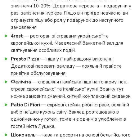
знижками 10-20%. Додаткова перевага – подарунки у
разі запізнення кур’єра. Якщо він приїде невчасно, ви
отримуєте піцу або рол у подарунок до наступного
замовлення.
4rest
— ресторан зі стравами української та
європейської кухні. Має власний банкетний зал для
святкування особливих подій.
Presto Pizza
— піца у її найкращому виконанні.
Додаткові переваги закладу — лояльний прайс та
привітне обслуговування.
Фелічіта
— справжня італійська піца на тонкому тісті,
страви європейської та італійської кухні. Зранку тут
можна замовити смачний, ситний комплексний сніданок.
Patio Di Fiori —
фірмові стейки, рибні страви, великий
вибір наїдків кухонь світу. Заклад розташовано в
однойменному готелі, тож він є одним з улюблених в
гостей міста Луцька.
Шоконель
— кава та десерти на основі бельгійського