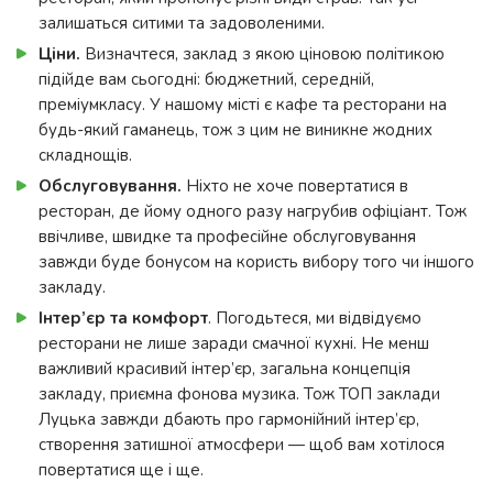
залишаться ситими та задоволеними.
Ціни.
Визначтеся, заклад з якою ціновою політикою
підійде вам сьогодні: бюджетний, середній,
преміумкласу. У нашому місті є кафе та ресторани на
будь-який гаманець, тож з цим не виникне жодних
складнощів.
Обслуговування.
Ніхто не хоче повертатися в
ресторан, де йому одного разу нагрубив офіціант. Тож
ввічливе, швидке та професійне обслуговування
завжди буде бонусом на користь вибору того чи іншого
закладу.
Інтер’єр та комфорт
. Погодьтеся, ми відвідуємо
ресторани не лише заради смачної кухні. Не менш
важливий красивий інтер’єр, загальна концепція
закладу, приємна фонова музика. Тож ТОП заклади
Луцька завжди дбають про гармонійний інтер’єр,
створення затишної атмосфери — щоб вам хотілося
повертатися ще і ще.