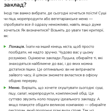
заклад?
Іноді так важко вибрати, де сьогодні хочеться поїсти! Суші
чи піца, морепродукти або вегетаріанське меню —
спробувати все й одразу неможливо, навіть якщо дуже
хочеться. Як визначитися? Візьміть до уваги такі критерії,
як:
Локація.
Їхати на інший кінець міста, щоб просто
пообідати, не надто зручно. Чудово вас у цьому
розуміємо. Оцінюючи заклади Луцька, обирайте ті, які
знаходяться найближче до вас, і до яких можна
дістатися пішки. Це оптимально: ви не витрачаєте
зайвого часу, й цілком зможете вкластися в офісну
обідню перерву.
Меню.
Вирішіть, що хочете скуштувати сьогодні: суші,
піцу, салат, морепродукти, комплексний обід. Це
суттєво звузить коло пошуку ідеального закладу. А
якщо плануєте обідати великою компанією — обирайте
ресторан, який пропонує різні види страв. Так усі