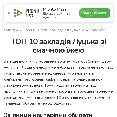
5.0
Pronto Pizza
Завантажити
Швидше і зручніше
в додатку
Акції
Піца
Суші
Сети
Бургери
Комбо
Напо
ГОЛОВНА
НОВИНИ
ТОП 10 ЗАКЛАДІВ ЛУЦЬКА ЗІ СМАЧНОЮ ЇЖЕЮ
ТОП 10 закладів Луцька зі
смачною їжею
Затишні вулички, старовинна архітектура, особливий шарм
— гуляти Луцьком ніколи не набридає. І зовсім не важливо,
турист ви, чи корінний мешканець. А різноманіття
кав’ярень, ресторанів, кафе, піцерій та суші-барів по-
справжньому вражає. Тому якщо ви втомилися від
прогулянки, й хочете смачно пообідати, голодним точно не
залишитеся. Ми підготували 10 закладів на різний смак та
гаманець: обирайте і насолоджуйтеся!
За якими критеріями обирати