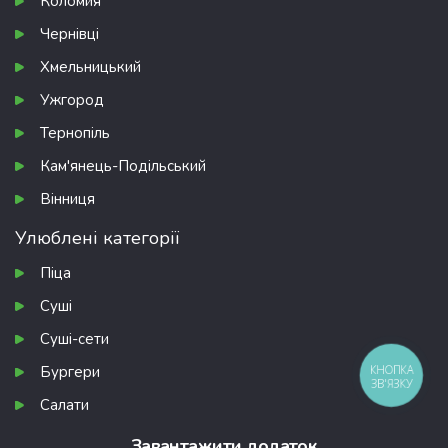
Коломия
Чернівці
Хмельницький
Ужгород
Тернопіль
Кам'янець-Подільський
Вінниця
Улюблені категорії
Піца
Суші
Суші-сети
Бургери
КНОПКА
ЗВ'ЯЗКУ
Салати
Завантажити додаток