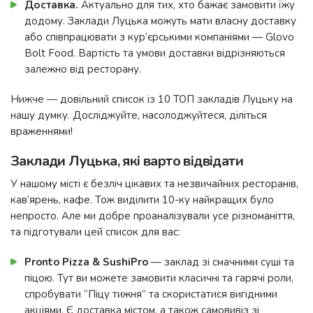
Доставка.
Актуально для тих, хто бажає замовити їжу
додому. Заклади Луцька можуть мати власну доставку
або співпрацювати з кур’єрськими компаніями — Glovo
Bolt Food. Вартість та умови доставки відрізняються
залежно від ресторану.
Нижче — довільний список із 10 ТОП закладів Луцьку на
нашу думку. Досліджуйте, насолоджуйтеся, діліться
враженнями!
Заклади Луцька, які варто відвідати
У нашому місті є безліч цікавих та незвичайних ресторанів,
кав’ярень, кафе. Тож виділити 10-ку найкращих було
непросто. Але ми добре проаналізували усе різноманіття,
та підготували цей список для вас:
Pronto Pizza & SushiPro
— заклад зі смачними суші та
піцою. Тут ви можете замовити класичні та гарячі роли,
спробувати “Піцу тижня” та скористатися вигідними
акціями. Є доставка містом, а також самовивіз зі