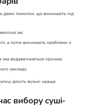
барів
ь деякі помилки, що виникають під
якісної їжі;
миті, а потім виникають проблеми з
а їжа видаватиметься прісною;
кого закладу.
вулиці досить вузькі: краще
час вибору суші-