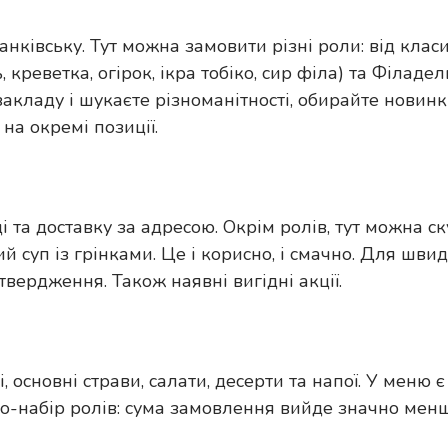
нківську. Тут можна замовити різні роли: від кла
креветка, огірок, ікра тобіко, сир філа) та Філаде
 закладу і шукаєте різноманітності, обирайте новин
на окремі позиції.
і та доставку за адресою. Окрім ролів, тут можна с
й суп із грінками. Це і корисно, і смачно. Для шв
твердження. Також наявні вигідні акції.
 основні страви, салати, десерти та напої. У меню є
бо-набір ролів: сума замовлення вийде значно мен