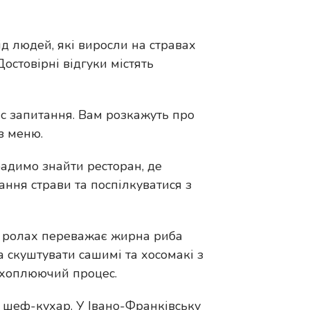
ід людей, які виросли на стравах
остовірні відгуки містять
ас запитання. Вам розкажуть про
з меню.
 радимо знайти ресторан, де
ання страви та поспілкуватися з
 у ролах переважає жирна риба
жна скуштувати сашимі та хосомакі з
захоплюючий процес.
 шеф-кухар. У Івано-Франківську