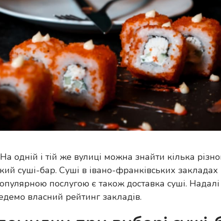
 На одній і тій же вулиці можна знайти кілька різн
ський суші-бар. Суші в івано-франківських закладах
Популярною послугою є також доставка суші. Надал
ведемо власний рейтинг закладів.