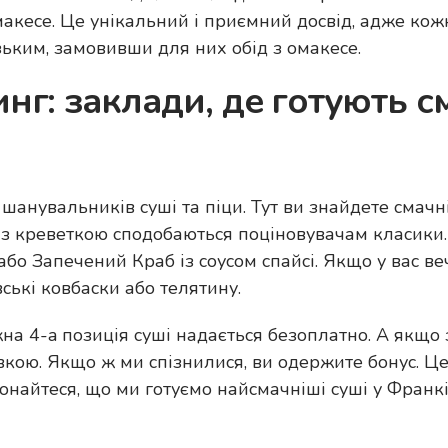
макесе. Це унікальний і приємний досвід, адже кож
ьким, замовивши для них обід з омакесе.
нг: заклади, де готують см
анувальників суші та піци. Тут ви знайдете смачн
 з креветкою сподобаються поціновувачам класики.
або Запечений Краб із соусом спайсі. Якщо у вас в
вські ковбаски або телятину.
на 4-a позиція суші надається безоплатно. А якщо 
кою. Якщо ж ми спізнилися, ви одержите бонус. Це
онайтеся, що ми готуємо найсмачніші суші у Франкі