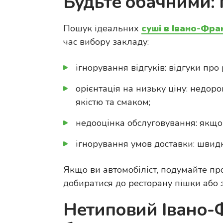
Будьте обачними: 
Пошук ідеальних
суші в Івано-Фра
час вибору закладу:
ігнорування відгуків: відгуки про
орієнтація на низьку ціну: недор
якістю та смаком;
недооцінка обслуговування: якщо
ігнорування умов доставки: швид
Якщо ви автомобіліст, подумайте про
добиратися до ресторану пішки або 
Нетиповий Івано-Ф