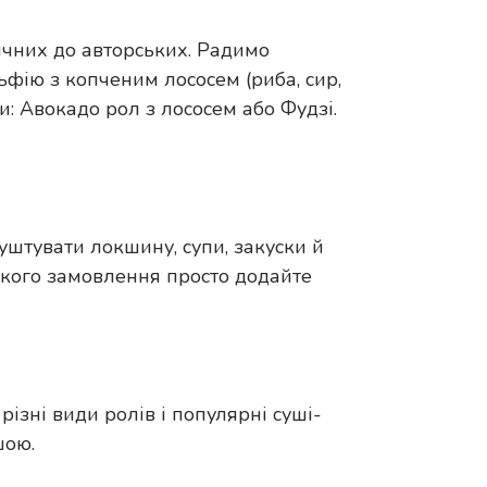
сичних до авторських. Радимо
льфію з копченим лососем (риба, сир,
ки: Авокадо рол з лососем або Фудзі.
куштувати локшину, супи, закуски й
идкого замовлення просто додайте
 різні види ролів і популярні суші-
шою.