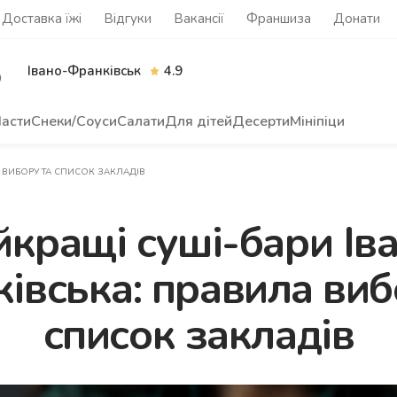
Доставка їжі
Відгуки
Вакансії
Франшиза
Донати
Івано-Франківськ
4.9
0
асти
Снеки/Соуси
Салати
Для дітей
Десерти
Мініпіци
 ВИБОРУ ТА СПИСОК ЗАКЛАДІВ
кращі суші-бари Ів
івська: правила виб
список закладів