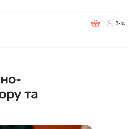
Вхід
ано-
ору та