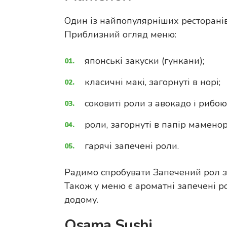
Один із найпопулярніших ресторанів су
Приблизний огляд меню:
японські закуски (гункани);
класичні макі, загорнуті в норі;
соковиті роли з авокадо і рибою
роли, загорнуті в папір маменор
гарячі запечені роли.
Радимо спробувати Запечений рол з г
Також у меню є ароматні запечені ро
додому.
Osama Sushi