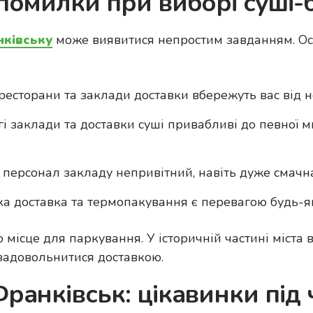
помилки при виборі суші-
нківську
може виявитися непростим завданням. Ос
 ресторани та заклади доставки вбережуть вас від не
огі заклади та доставки суші привабливі до певної 
 персонал закладу непривітний, навіть дуже смачн
ка доставка та термопакування є перевагою будь-я
 місце для паркування. У історичній частині міста 
задовольнитися доставкою.
ранківськ: цікавинки під 