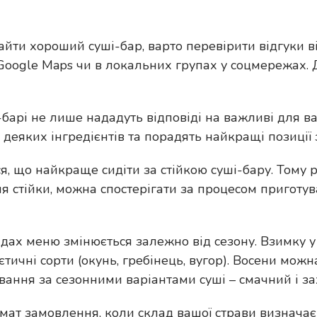
найти хороший суші-бар, варто перевірити відгуки в
 Google Maps чи в локальних групах у соцмережах. Д
-барі не лише нададуть відповіді на важливі для в
 деяких інгредієнтів та порадять найкращі позиції 
ься, що найкраще сидіти за стійкою суші-бару. Тому
я стійки, можна спостерігати за процесом приготув
ладах меню змінюється залежно від сезону. Взимку
дієтичні сорти (окунь, гребінець, вугор). Восени мо
лювання за сезонними варіантами суші – смачний і 
мат замовлення, коли склад вашої страви визначає