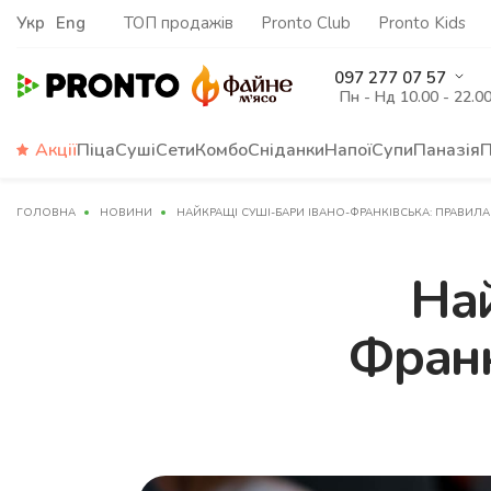
Укр
Eng
ТОП продажів
Pronto Club
Pronto Kids
097 277 07 57
Пн - Нд 10.00 - 22.0
Акції
Піца
Суші
Сети
Комбо
Сніданки
Напої
Супи
Паназія
П
ГОЛОВНА
НОВИНИ
НАЙКРАЩІ СУШІ-БАРИ ІВАНО-ФРАНКІВСЬКА: ПРАВИЛА
Най
Франк