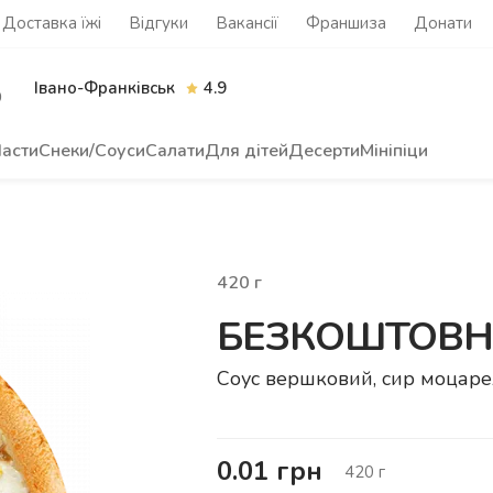
Доставка їжі
Відгуки
Вакансії
Франшиза
Донати
Івано-Франківськ
4.9
0
асти
Снеки/Соуси
Салати
Для дітей
Десерти
Мініпіци
420
г
БЕЗКОШТОВНА
Соус вершковий, сир моцарел
0.01
грн
420
г