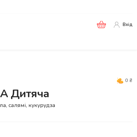
Вхід
0
₴
 Дитяча
а, салямі, кукурудза