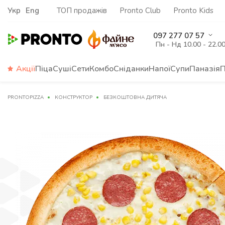
Укр
Eng
ТОП продажів
Pronto Club
Pronto Kids
097 277 07 57
Пн - Нд 10.00 - 22.0
Акції
Піца
Суші
Сети
Комбо
Сніданки
Напої
Супи
Паназія
П
PRONTOPIZZA
КОНСТРУКТОР
БЕЗКОШТОВНА ДИТЯЧА