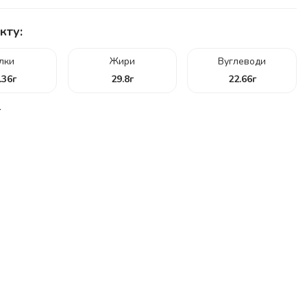
кту:
ілки
Жири
Вуглеводи
.36
г
29.8
г
22.66
г
г