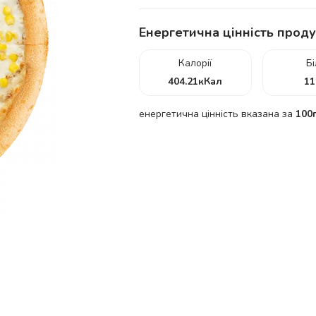
Енергетична цінність проду
Калорії
Б
404.21
кКал
11
енергетична цінність вказана за
100