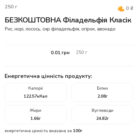
250
г
0
₴
БЕЗКОШТОВНА Філадельфія Класік
Рис, норі, лосось, сир філадельфія, огірок, авокадо
250
г
0.01
грн
Енергетична цінність продукту:
Калорії
Білки
122.57
кКал
2.08
г
Жири
Вуглеводи
1.66
г
24.82
г
енергетична цінність вказана за
100г