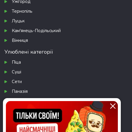
Ужгород
Тернопіль
Луцьк
Кам'янець-Подільський
Вінниця
Улюблені категорії
Піца
Суші
Сети
Паназія
Десерти
Комбо
Завантажити додаток