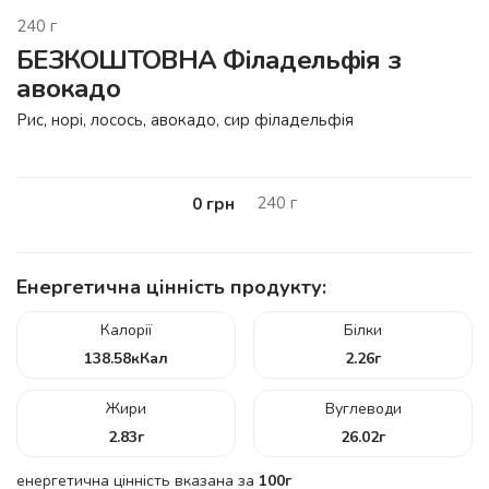
240
г
БЕЗКОШТОВНА Філадельфія з
авокадо
Рис, норі, лосось, авокадо, сир філадельфія
240
г
0
грн
Енергетична цінність продукту:
Калорії
Білки
138.58
кКал
2.26
г
Жири
Вуглеводи
2.83
г
26.02
г
енергетична цінність вказана за
100г