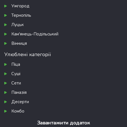
Ужгород
Тернопіль
Луцьк
Кам'янець-Подільський
Вінниця
Улюблені категорії
Піца
Суші
Сети
Паназія
Десерти
Комбо
Завантажити додаток