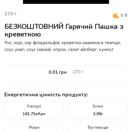
270
г
0
₴
БЕЗКОШТОВНИЙ Гарячий Пашка з
креветкою
Рис, норі, сир філадельфія, креветка смажена в темпурі,
соус унагі, соус сирний, огірок, салат айсберг, кунжут
270
г
0.01
грн
Енергетична цінність продукту:
Калорії
Білки
161.73
кКал
3.99
г
Жири
Вуглеводи