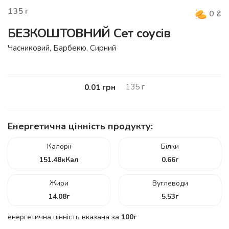
135
г
0
₴
БЕЗКОШТОВНИЙ Сет соусів
Часниковий, Барбекю, Сирний
135
г
0.01
грн
Енергетична цінність продукту:
Калорії
Білки
151.48
кКал
0.66
г
Жири
Вуглеводи
14.08
г
5.53
г
енергетична цінність вказана за
100г