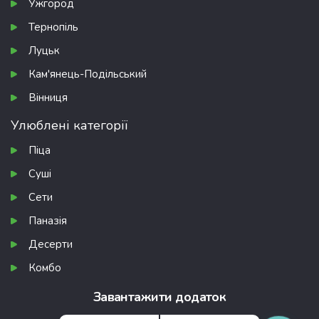
Ужгород
Тернопіль
Луцьк
Кам'янець-Подільський
Вінниця
Улюблені категорії
Піца
Суші
Сети
Паназія
Десерти
Комбо
Завантажити додаток