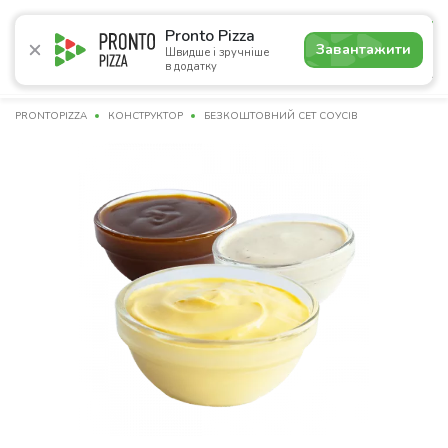
4.9
Pronto Pizza
Завантажити
Швидше і зручніше
в додатку
Акції
Піца
Суші
Сети
Комбо
Сніданки
Нап
PRONTOPIZZA
КОНСТРУКТОР
БЕЗКОШТОВНИЙ СЕТ СОУСІВ