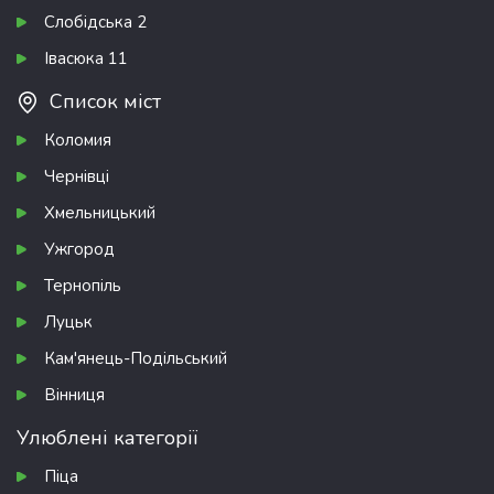
Слобідська 2
Івасюка 11
Список міст
Коломия
Чернівці
Хмельницький
Ужгород
Тернопіль
Луцьк
Кам'янець-Подільський
Вінниця
Улюблені категорії
Піца