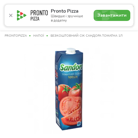
4.9
Pronto Pizza
Завантажити
Швидше і зручніше
в додатку
Акції
Піца
Суші
Сети
Комбо
Сніданки
Нап
PRONTOPIZZA
НАПОЇ
БЕЗКОШТОВНИЙ СІК САНДОРА ТОМАТНА 1Л