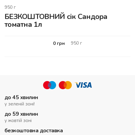
950
г
БЕЗКОШТОВНИЙ сік Сандора
томатна 1л
950
г
0
грн
до 45 хвилин
у зеленій зоні!
до 59 хвилин
у жовтій зоні
безкоштовна доставка