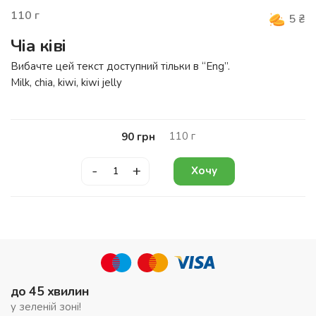
110
г
5
₴
Чіа ківі
Вибачте цей текст доступний тільки в “
Eng
”.
Milk, chia, kiwi, kiwi jelly
110
г
90
грн
-
+
Хочу
до 45 хвилин
у зеленій зоні!