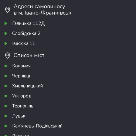
Адреси самовиносу
в м. Івано-Франківськ
Галицька 112Д
Слобідська 2
Івасюка 11
Список міст
Коломия
Чернівці
Хмельницький
Ужгород
Тернопіль
Луцьк
Кам'янець-Подільський