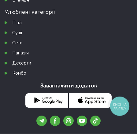
Вінниця
Улюблені категорії
Піца
Суші
Сети
Паназія
Десерти
Комбо
Завантажити додаток
КНОПКА
ЗВ'ЯЗКУ