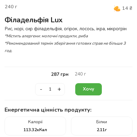
240
г
14
₴
Філадельфія Lux
Рис, норі, сир філадельфія, огірок, лосось, ікра, мікрогрін
*Містить алергени: молочні продукти, риба
*Рекомендований термін зберігання готових страв не більше 3
год.
240
г
287
грн
-
+
Хочу
Енергетична цінність продукту:
Калорії
Білки
113.32
кКал
2.11
г