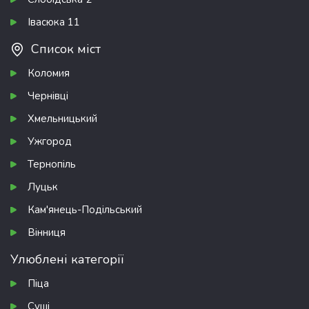
Івасюка 11
Список міст
Коломия
Чернівці
Хмельницький
Ужгород
Тернопіль
Луцьк
Кам'янець-Подільський
Вінниця
Улюблені категорії
Піца
Суші