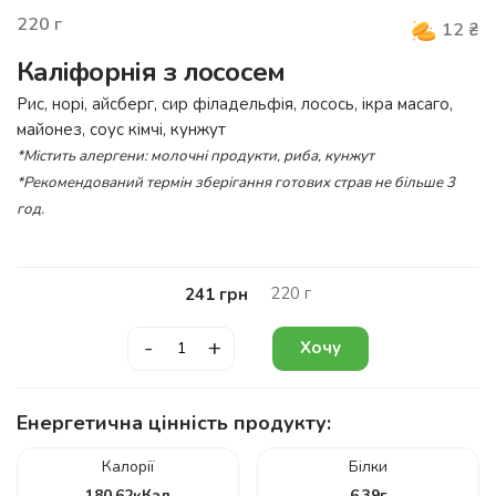
220
г
12
₴
Каліфорнія з лососем
Рис, норі, айсберг, сир філадельфія, лосось, ікра масаго,
майонез, соус кімчі, кунжут
*Містить алергени: молочні продукти, риба, кунжут
*Рекомендований термін зберігання готових страв не більше 3
год.
220
г
241
грн
-
+
Хочу
Енергетична цінність продукту:
Калорії
Білки
180.62
кКал
6.39
г