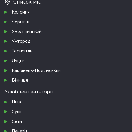
Список міст
Коломия
Чернівці
Хмельницький
Ужгород
Тернопіль
Луцьк
Кам'янець-Подільський
Вінниця
Улюблені категорії
Піца
Суші
Сети
Паназія