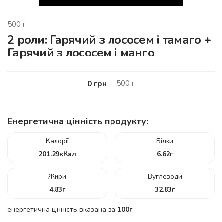
500
г
2 роли: Гарячий з лососем і тамаго +
Гарячий з лососем і манго
500
г
0
грн
Енергетична цінність продукту:
Калорії
Білки
201.29
кКал
6.62
г
Жири
Вуглеводи
4.83
г
32.83
г
енергетична цінність вказана за
100г