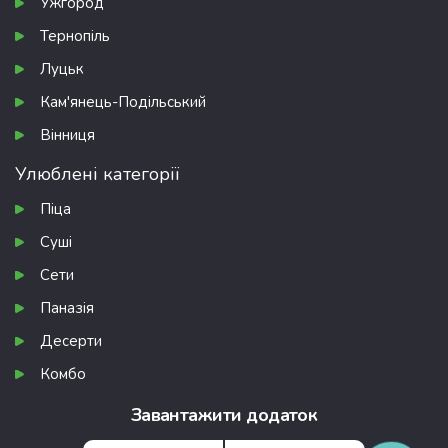
Ужгород
Тернопіль
Луцьк
Кам'янець-Подільський
Вінниця
Улюблені категорії
Піца
Суші
Сети
Паназія
Десерти
Комбо
Завантажити додаток