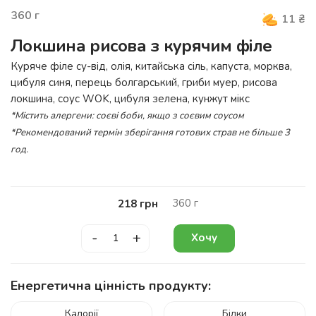
360
г
11
₴
Локшина рисова з курячим філе
Куряче філе су-від, олія, китайська сіль, капуста, морква,
цибуля синя, перець болгарський, гриби муер, рисова
локшина, соус WOK, цибуля зелена, кунжут мікс
*Містить алергени:
соєві боби, якщо з соєвим соусом
*Рекомендований термін зберігання готових страв не більше 3
год.
360
г
218
грн
-
+
Хочу
Енергетична цінність продукту:
Калорії
Білки