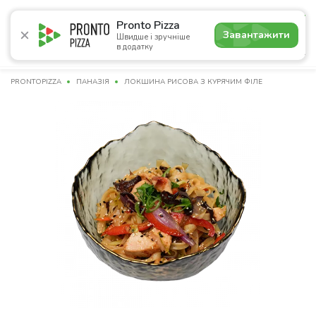
4.9
Pronto Pizza
Завантажити
Швидше і зручніше
в додатку
Акції
Піца
Суші
Сети
Комбо
Сніданки
Нап
PRONTOPIZZA
ПАНАЗІЯ
ЛОКШИНА РИСОВА З КУРЯЧИМ ФІЛЕ