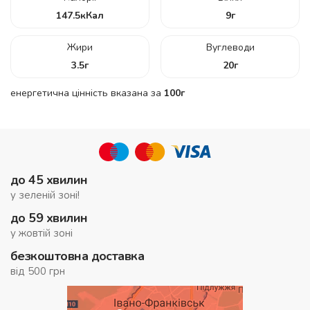
147.5
кКал
9
г
Жири
Вуглеводи
3.5
г
20
г
енергетична цінність вказана за
100г
до 45 хвилин
у зеленій зоні!
до 59 хвилин
у жовтій зоні
безкоштовна доставка
від 500 грн