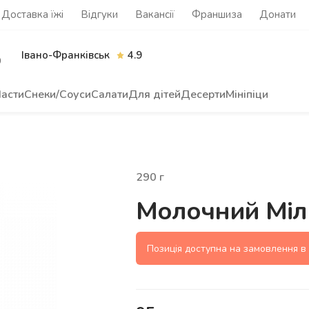
Доставка їжі
Відгуки
Вакансії
Франшиза
Донати
Івано-Франківськ
4.9
0
асти
Снеки/Соуси
Салати
Для дітей
Десерти
Мініпіци
290
г
Молочний Міл
Позиція доступна на замовлення в 