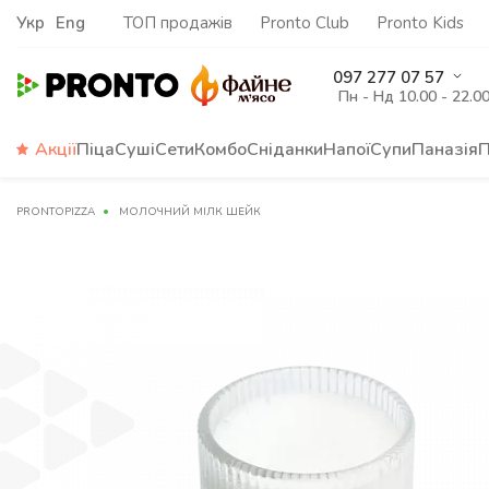
Укр
Eng
ТОП продажів
Pronto Club
Pronto Kids
097 277 07 57
Пн - Нд 10.00 - 22.0
Акції
Піца
Суші
Сети
Комбо
Сніданки
Напої
Супи
Паназія
П
PRONTOPIZZA
МОЛОЧНИЙ МІЛК ШЕЙК