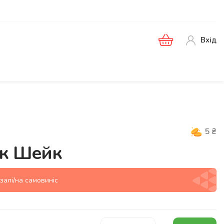
Вхід
5
₴
к Шейк
залі/на самовиніс