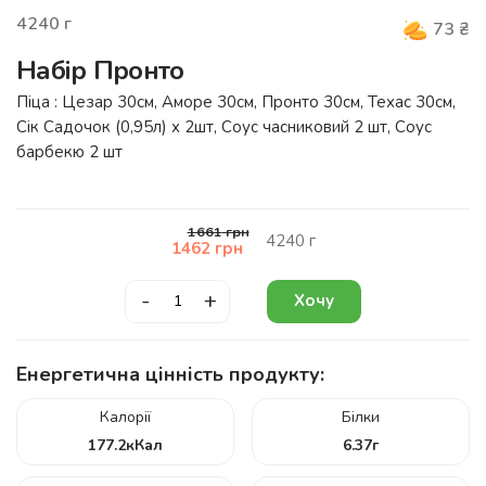
4240
г
73
₴
Набір Пронто
Піца : Цезар 30см, Аморе 30см, Пронто 30см, Техас 30см,
Сік Садочок (0,95л) х 2шт, Соус часниковий 2 шт, Соус
барбекю 2 шт
1661
грн
4240
г
1462
грн
-
+
Хочу
Енергетична цінність продукту:
Калорії
Білки
177.2
кКал
6.37
г