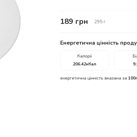
189
грн
295
г
Енергетична цінність проду
Калорії
Б
206.42
кКал
9
енергетична цінність вказана за
100