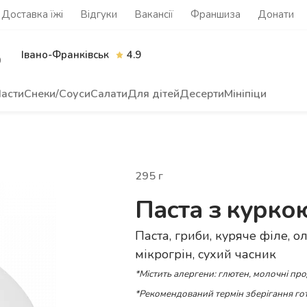
Доставка їжі
Відгуки
Вакансії
Франшиза
Донати
Івано-Франківськ
4.9
0
асти
Снеки/Соуси
Салати
Для дітей
Десерти
Мініпіци
295
г
Паста з курко
Паста, гриби, куряче філе, о
мікрогрін, сухий часник
*Містить алергени: глютен, молочні пр
*Рекомендований термін зберігання гот