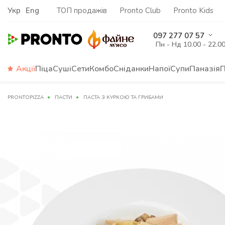
Укр
Eng
ТОП продажів
Pronto Club
Pronto Kids
097 277 07 57
Пн - Нд 10.00 - 22.0
Акції
Піца
Суші
Сети
Комбо
Сніданки
Напої
Супи
Паназія
П
PRONTOPIZZA
ПАСТИ
ПАСТА З КУРКОЮ ТА ГРИБАМИ