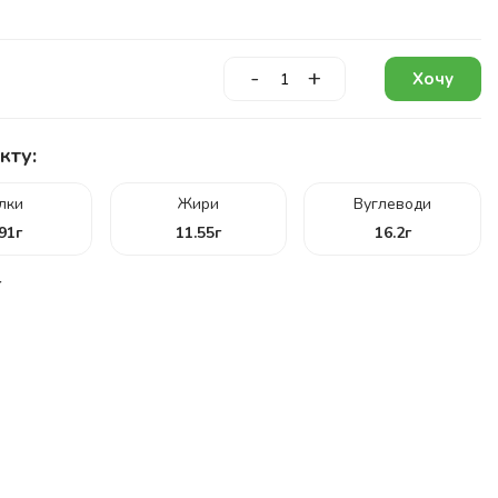
-
+
Хочу
кту:
ілки
Жири
Вуглеводи
.91
г
11.55
г
16.2
г
г