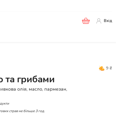
Вхід
9
₴
ю та грибами
ливкова олія, масло, пармезан,
одукти
ових страв не більше 3 год.