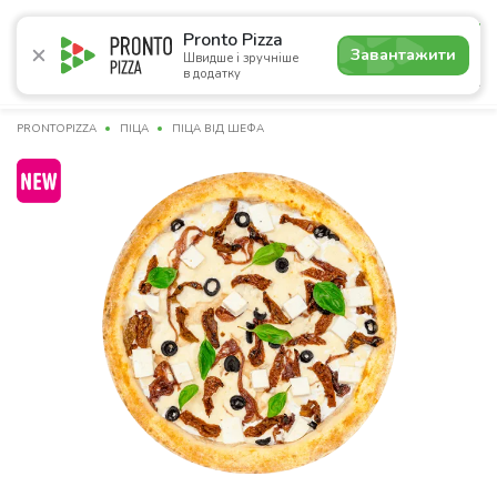
4.9
Pronto Pizza
Завантажити
Швидше і зручніше
в додатку
Акції
Піца
Суші
Сети
Комбо
Сніданки
Нап
PRONTOPIZZA
ПІЦА
ПІЦА ВІД ШЕФА