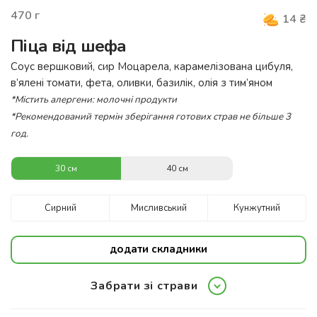
470
г
14
₴
Піца від шефа
Соус вершковий, сир Моцарела, карамелізована цибуля,
в’ялені томати, фета, оливки, базилік, олія з тим’яном
*Містить алергени:
молочні продукти
*Рекомендований термін зберігання готових страв не більше 3
год.
30 см
40 см
Сирний
Мисливський
Кунжутний
додати складники
Забрати зі страви