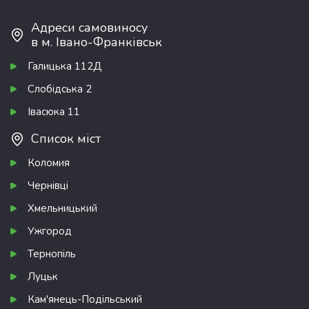
Адреси самовиносу
в м. Івано-Франківськ
Галицька 112Д
Слобідська 2
Івасюка 11
Список міст
Коломия
Чернівці
Хмельницький
Ужгород
Тернопіль
Луцьк
Кам'янець-Подільський