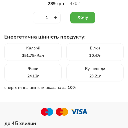
470
г
289
грн
-
+
Хочу
Енергетична цінність продукту:
Калорії
Білки
351.78
кКал
10.47
г
Жири
Вуглеводи
24.12
г
23.21
г
енергетична цінність вказана за
100г
до 45 хвилин