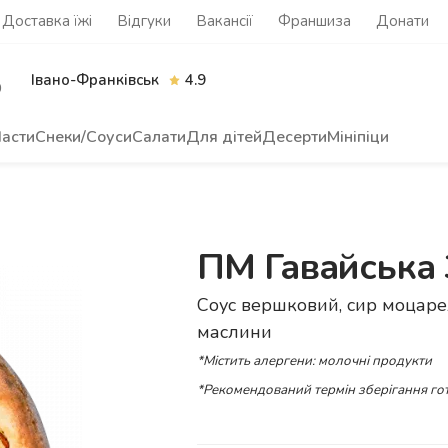
Доставка їжі
Відгуки
Вакансії
Франшиза
Донати
Івано-Франківськ
4.9
0
асти
Снеки/Соуси
Салати
Для дітей
Десерти
Мініпіци
ПМ Гавайська 
Соус вершковий, сир моцарел
маслини
*Містить алергени: молочні продукти
*Рекомендований термін зберігання гот