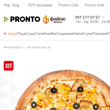
Укр
Eng
ТОП продажів
Pronto Club
Pronto Kids
097 277 07 57
Пн - Нд 10.00 - 22.0
Акції
Піца
Суші
Сети
Комбо
Сніданки
Напої
Супи
Паназія
П
PRONTOPIZZA
ПМ ГАВАЙСЬКА 30