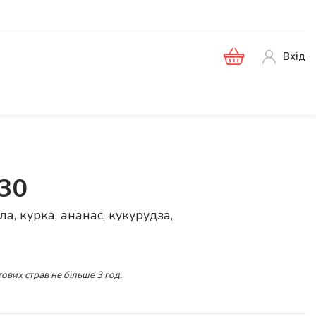
Вхід
30
а, курка, ананас, кукурудза,
ових страв не більше 3 год.