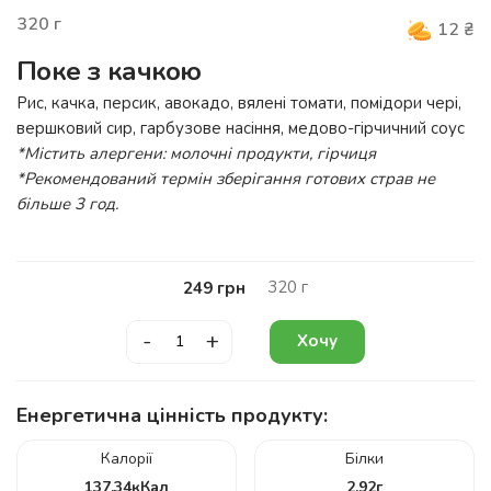
320
г
12
₴
Поке з качкою
Рис, качка, персик, авокадо, вялені томати, помідори чері,
вершковий сир, гарбузове насіння, медово-гірчичний соус
*Містить алергени:
молочні продукти, гірчиця
*Рекомендований термін зберігання готових страв не
більше 3 год.
320
г
249
грн
-
+
Хочу
Енергетична цінність продукту:
Калорії
Білки
137.34
кКал
2.92
г