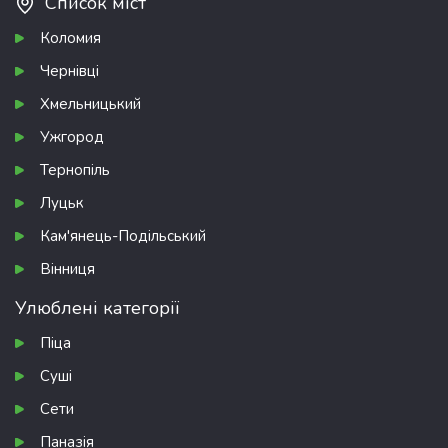
Список міст
Коломия
Чернівці
Хмельницький
Ужгород
Тернопіль
Луцьк
Кам'янець-Подільський
Вінниця
Улюблені категорії
Піца
Суші
Сети
Паназія