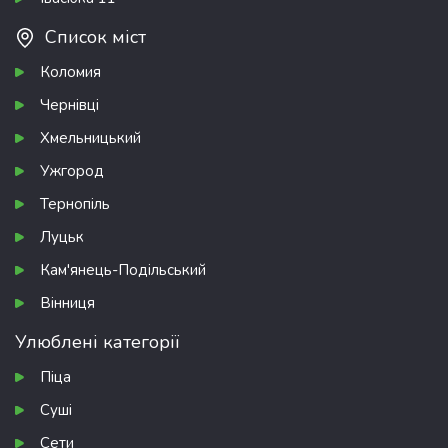
Список міст
Коломия
Чернівці
Хмельницький
Ужгород
Тернопіль
Луцьк
Кам'янець-Подільський
Вінниця
Улюблені категорії
Піца
Суші
Сети