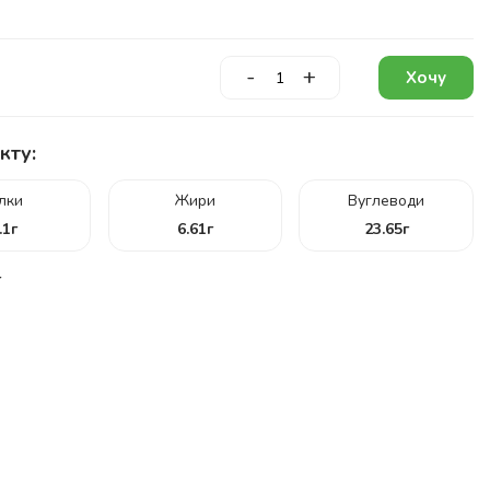
-
+
Хочу
кту:
ілки
Жири
Вуглеводи
.1
г
6.61
г
23.65
г
г