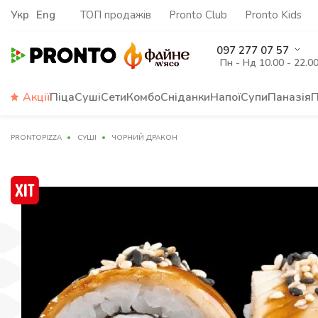
Укр
Eng
ТОП продажів
Pronto Club
Pronto Kids
097 277 07 57
Пн - Нд 10.00 - 22.0
Акції
Піца
Суші
Сети
Комбо
Сніданки
Напої
Супи
Паназія
П
PRONTOPIZZA
СУШІ
ЧОРНИЙ ДРАКОН