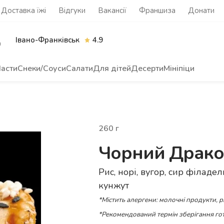
Доставка їжі
Відгуки
Вакансії
Франшиза
Донати
Івано-Франківськ
4.9
0
асти
Снеки/Соуси
Салати
Для дітей
Десерти
Мініпіци
260
г
Чорний Драк
Рис, норі, вугор, сир філадель
кунжут
*Містить алергени: молочні продукти, р
*Рекомендований термін зберігання гот