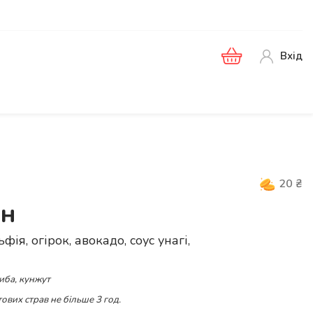
Вхід
20
₴
он
фія, огірок, авокадо, соус унагі,
иба, кунжут
ових страв не більше 3 год.