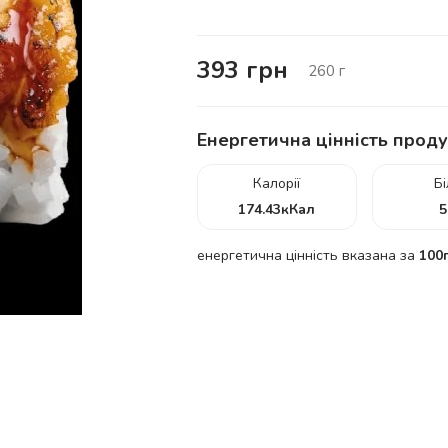
393
грн
260
г
Енергетична цінність проду
Калорії
Б
174.43
кКал
5
енергетична цінність вказана за
100