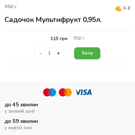
950
г
6
₴
Садочок Мультифрукт 0,95л.
950
г
115
грн
-
+
Хочу
до 45 хвилин
у зеленій зоні!
до 59 хвилин
у жовтій зоні