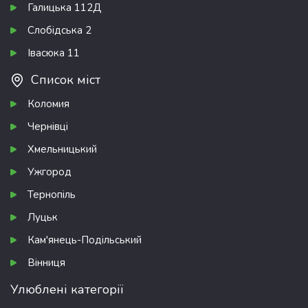
Галицька 112Д
Слобідська 2
Івасюка 11
Список міст
Коломия
Чернівці
Хмельницький
Ужгород
Тернопіль
Луцьк
Кам'янець-Подільський
Вінниця
Улюблені категорії