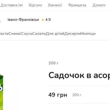
Доставка їжі
Відгуки
Вакансії
Франшиза
Донати
Івано-Франківськ
4.9
0
асти
Снеки/Соуси
Салати
Для дітей
Десерти
Мініпіци
200
г
Садочок в асор
49
грн
200
г