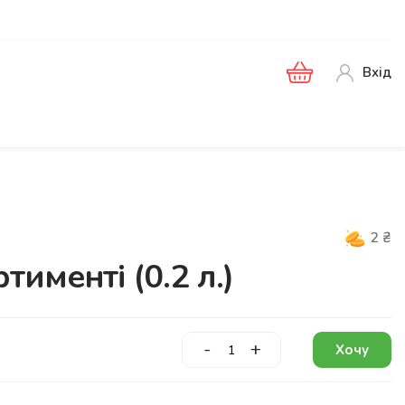
Вхід
2
₴
тименті (0.2 л.)
-
+
Хочу