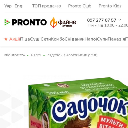
Укр
Eng
ТОП продажів
Pronto Club
Pronto Kids
097 277 07 57
Пн - Нд 10.00 - 22.0
Акції
Піца
Суші
Сети
Комбо
Сніданки
Напої
Супи
Паназія
П
PRONTOPIZZA
НАПОЇ
САДОЧОК В АСОРТИМЕНТІ (0.2 Л.)